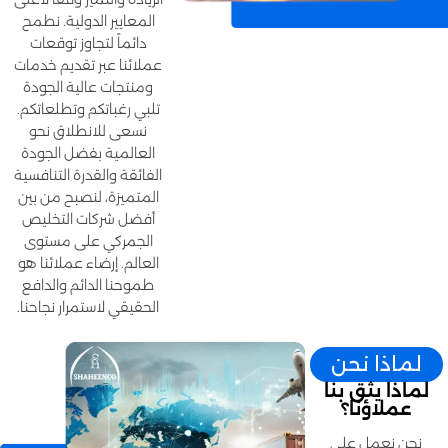
المعايير الدولية. نطمح
دائماً لتجاوز توقعات
عملائنا عبر تقديم خدمات
ومنتجات عالية الجودة
تلبي رغباتكم وتطلعاتكم.
نسعى للانطلاق نحو
العالمية بفضل الجودة
الفائقة والقدرة التنافسية
المتميزة، لنصبح من بين
أفضل شركات التخليص
الجمركي على مستوى
العالم. إرضاء عملائنا هو
طموحنا الدائم والدافع
الحقيقي لاستمرار نجاحنا.
لماذا نحن
لماذا يثق بنا
عملاؤنا؟
نحن نعمل على