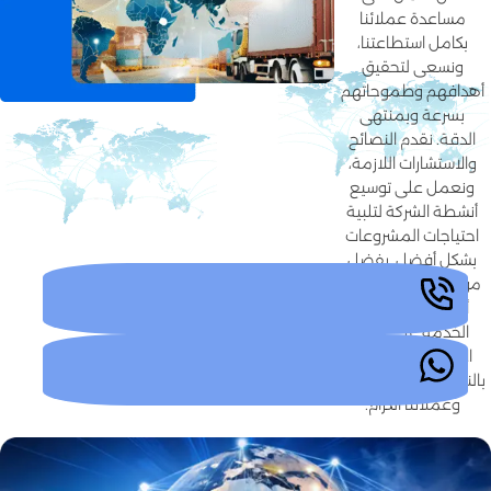
مساعدة عملائنا
بكامل استطاعتنا،
ونسعى لتحقيق
أهدافهم وطموحاتهم
بسرعة وبمنتهى
الدقة. نقدم النصائح
والاستشارات اللازمة،
ونعمل على توسيع
أنشطة الشركة لتلبية
احتياجات المشروعات
بشكل أفضل. بفضل
مواردنا وقدراتنا، نقدم
أعلى مستوى من
الخدمة على كافة
الأصعدة، بما يعود
بالنفع على بلدنا الغالي
وعملائنا الكرام.