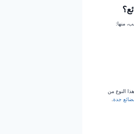
ئع؟
، منها:
ذا النوع من
ضائع جدة
.