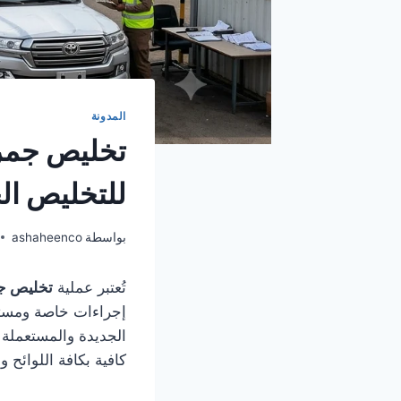
المدونة
تخليص جمرك
للتخليص ا
بواسطة
ashaheenco
تُعتبر عملية
تخليص ج
إجراءات خاصة ومستند
الجديدة والمستعملة 
كافية بكافة اللوائح 