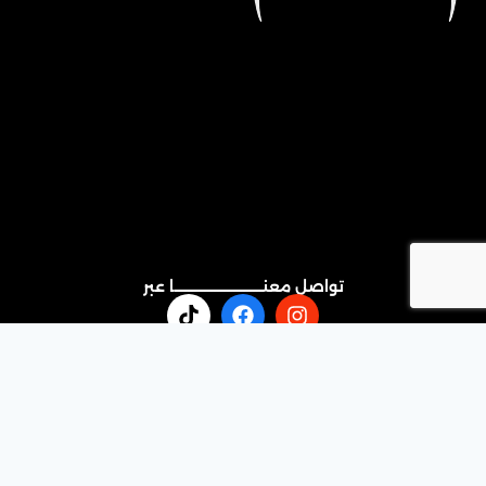
تواصل معنـــــــــــــــــــــــــــا عبر
الواتساب
البريد الالكتروني
رقم الهاتف
966553307866+
966553307866+
info@ashaheenco.com